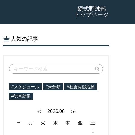
硬式野球部
トップページ
人気の記事
#スケジュール
#未分類
#社会貢献活動
#試合結果
≪
2026.08
≫
日
月
火
水
木
金
土
1