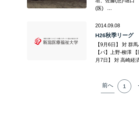
垣、佐藤(悠)-堀口
(医) …
2014.09.08
H26秋季リーグ
【9月6日】 対 群馬パー
【パ】上野-柳澤 【
月7日】 対 高崎経済大学
前へ
1