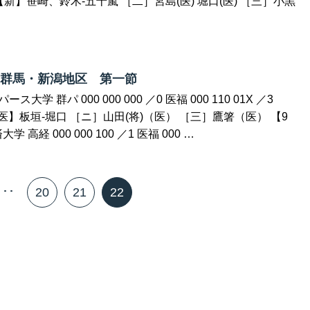
 【新】笹崎、鈴木-五十嵐 ［二］宮島(医) 堀口(医) ［三］小黒
 群馬・新潟地区 第一節
ス大学 群パ 000 000 000 ／0 医福 000 110 01X ／3
医】板垣-堀口 ［ニ］山田(将)（医） ［三］鷹箸（医） 【9
 高経 000 000 100 ／1 医福 000 …
･･･
20
21
22