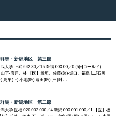
 群馬・新潟地区 第三節
大学 上武 642 30／15 医福 000 00／0 (5回コールド)
下-廣戸、林 【医】板垣、佐藤(悠)-堀口、福島 [二]石川
) 鳥巣(上) 小池(医) 遠田(医) [三]渕 …
 群馬・新潟地区 第二節
学 医福 020 002 000／4 新潟 000 001 000／1 【医】板