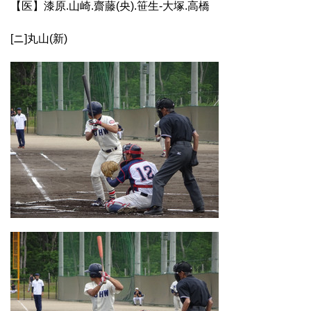
【医】漆原.山崎.齋藤(央).笹生-大塚.高橋
[ニ]丸山(新)