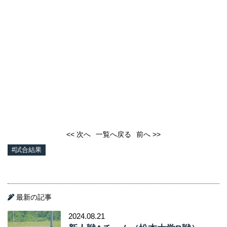
<< 次へ
一覧へ戻る
前へ >>
#試合結果
最新の記事
2024.08.21
新人戦Aチーム（松本大学B戦）