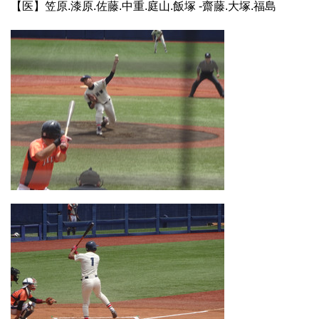
【医】笠原.漆原.佐藤.中重.庭山.飯塚 -齋藤.大塚.福島