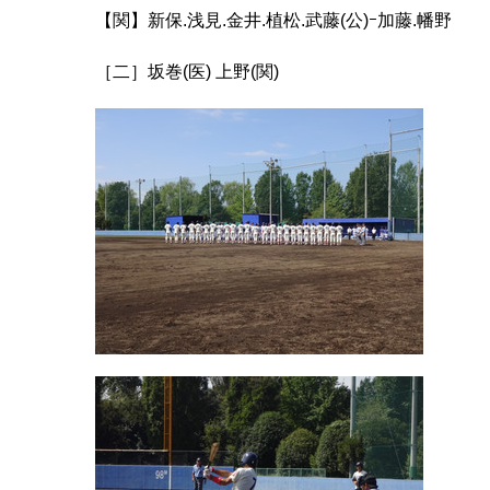
【関】新保.浅見.金井.植松.武藤(公)ｰ加藤.幡野
［二］坂巻(医) 上野(関)