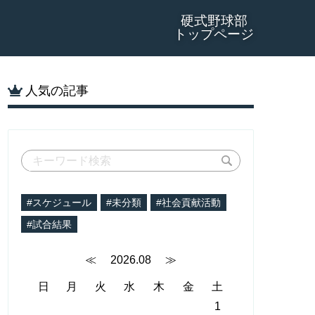
硬式野球部
トップページ
人気の記事
#スケジュール
#未分類
#社会貢献活動
#試合結果
≪
2026.08
≫
日
月
火
水
木
金
土
1