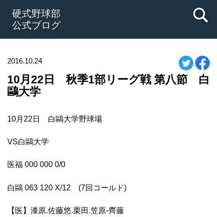
硬式野球部
公式ブログ
2016.10.24
10月22日 秋季1部リーグ戦 第八節 白
鷗大学
10月22日 白鷗大学野球場
VS白鷗大学
医福 000 000 0/0
白鷗 063 120 X/12 (7回コールド)
【医】漆原.佐藤悠.栗田.笠原-齊藤