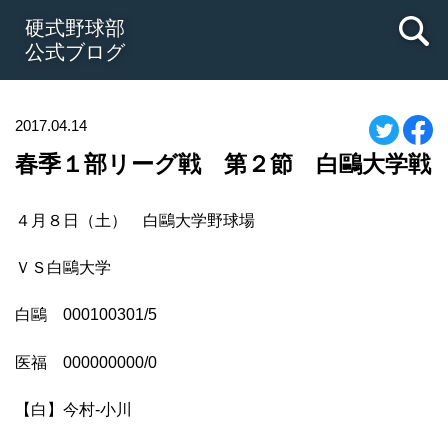
硬式野球部
公式ブログ
2017.04.14
春季１部リーグ戦 第２節 白鷗大学戦
４月８日（土） 白鷗大学野球場
ＶＳ白鷗大学
白鷗 000100301/5
医福 000000000/0
【白】今村-小川