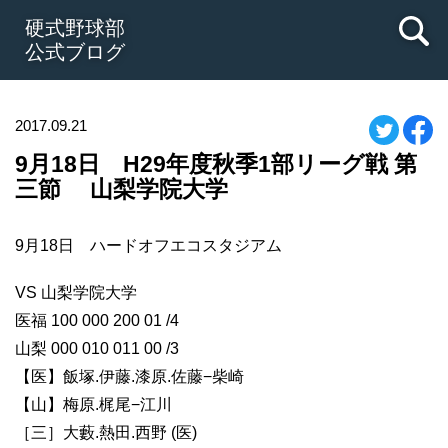
硬式野球部
公式ブログ
2017.09.21
9月18日 H29年度秋季1部リーグ戦 第
三節 山梨学院大学
9月18日 ハードオフエコスタジアム
VS 山梨学院大学
医福 100 000 200 01 /4
山梨 000 010 011 00 /3
【医】飯塚.伊藤.漆原.佐藤−柴崎
【山】梅原.梶尾−江川
［三］大藪.熱田.西野 (医)