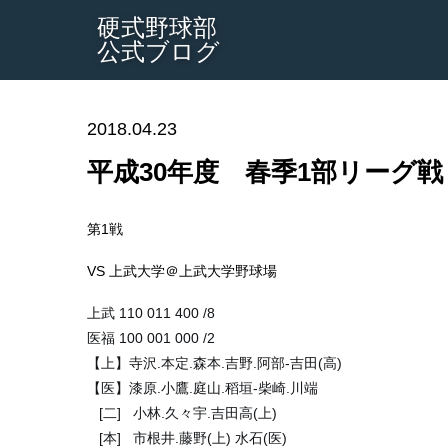
硬式野球部
公式ブログ
2018.04.23
平成30年度 春季1部リーグ
第1戦
VS 上武大学＠上武大学野球場
上武 110 011 400 /8
医福 100 001 000 /2
【上】寺沢.本定.森本.吉野.阿部-吉田(高)
【医】漆原.小鷹.庭山.稻垣-柴崎.川端
   [二]   小林.久々宇.吉田高(上)
   [本]   市根井.藤野(上) 水石(医)