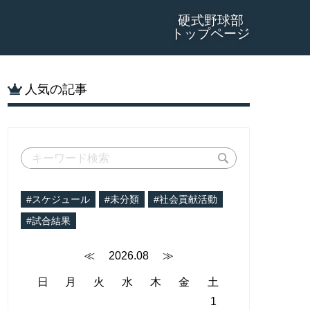
硬式野球部
トップページ
人気の記事
#スケジュール
#未分類
#社会貢献活動
#試合結果
≪
2026.08
≫
日
月
火
水
木
金
土
1