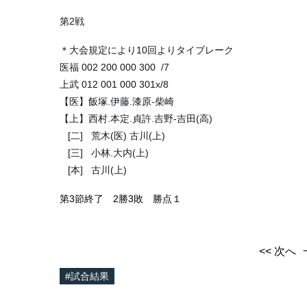
第2戦
＊大会規定により10回よりタイブレーク
医福 002 200 000 300  /7
上武 012 001 000 301x/8
【医】飯塚.伊藤.漆原-柴崎
【上】西村.本定.貞許.吉野-吉田(高)
   [二]   荒木(医) 古川(上)
   [三]   小林.大内(上)
   [本]   古川(上)
第3節終了 2勝3敗 勝点１
<< 次へ
#試合結果