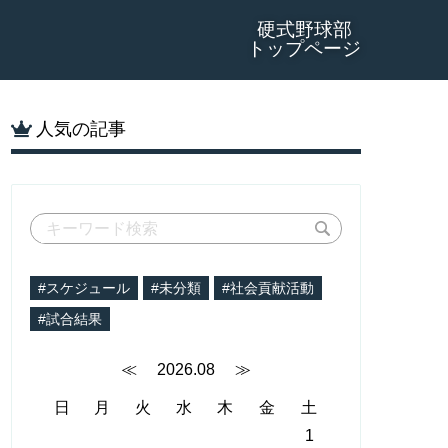
硬式野球部
トップページ
人気の記事
#スケジュール
#未分類
#社会貢献活動
#試合結果
≪
2026.08
≫
日
月
火
水
木
金
土
1