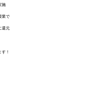
実施
授業で
に還元
ます！