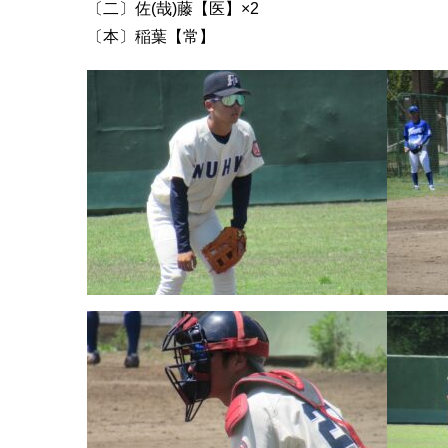
〔二〕佐(哉)藤【医】×2
〔本〕稲葉【常】