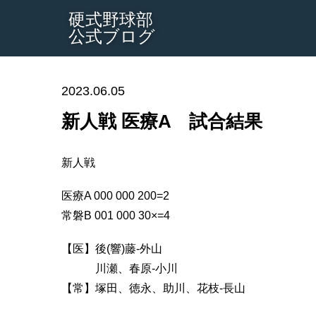
硬式野球部
公式ブログ
2023.06.05
新人戦 医療A 試合結果
新人戦
医療A 000 000 200=2
常磐B 001 000 30×=4
【医】後(響)藤-外山
川瀬、春原-小川
【常】塚田、徳永、助川、花枝-長山