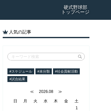
硬式野球部
トップページ
人気の記事
#スケジュール
#未分類
#社会貢献活動
#試合結果
≪
2026.08
≫
日
月
火
水
木
金
土
1