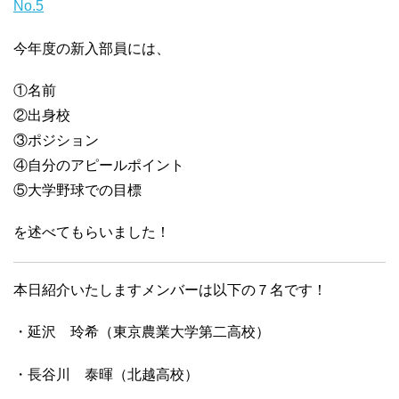
No.5
今年度の新入部員には、
①名前
②出身校
③ポジション
④自分のアピールポイント
⑤大学野球での目標
を述べてもらいました！
本日紹介いたしますメンバーは以下の７名です！
・延沢 玲希（東京農業大学第二高校）
・長谷川 泰暉（北越高校）