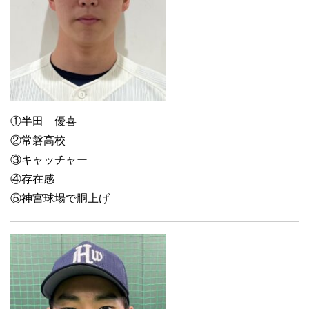
①半田 優喜
②常磐高校
③キャッチャー
④存在感
⑤神宮球場で胴上げ