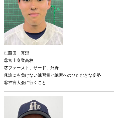
①藤田 真澄
②富山商業高校
③ファースト、サード、外野
④誰にも負けない練習量と練習へのひたむきな姿勢
⑤神宮大会に行くこと