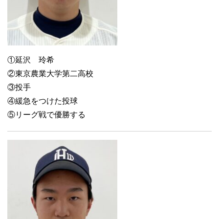
①延沢 玲希
②東京農業大学第二高校
③投手
④緩急をつけた投球
⑤リーグ戦で優勝する