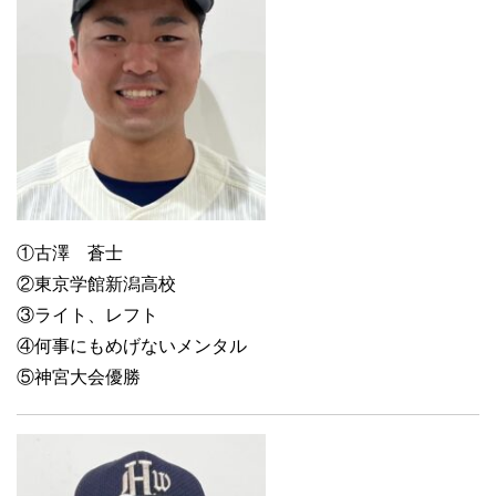
①古澤 蒼士
②東京学館新潟高校
③ライト、レフト
④何事にもめげないメンタル
⑤神宮大会優勝