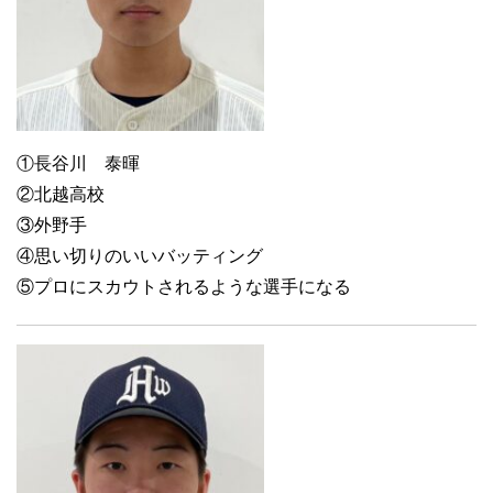
①長谷川 泰暉
②北越高校
③外野手
④思い切りのいいバッティング
⑤プロにスカウトされるような選手になる