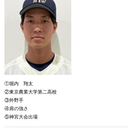
①堀内 翔太
②東京農業大学第二高校
③外野手
④肩の強さ
⑤神宮大会出場