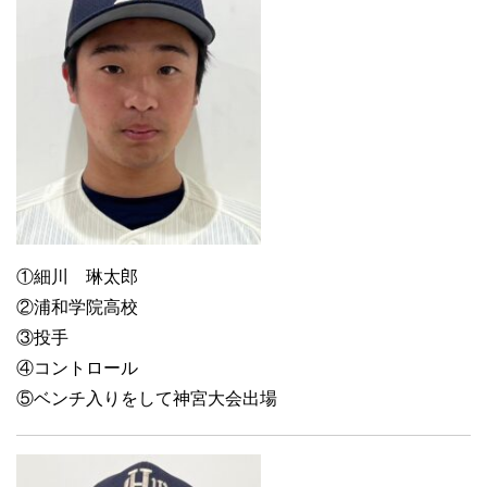
①細川 琳太郎
②浦和学院高校
③投手
④コントロール
⑤ベンチ入りをして神宮大会出場