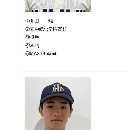
①井田 一颯
②安中総合学園高校
③投手
④牽制
⑤
MAX145km/h