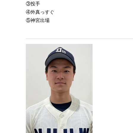
③投手
④外真っすぐ
⑤神宮出場