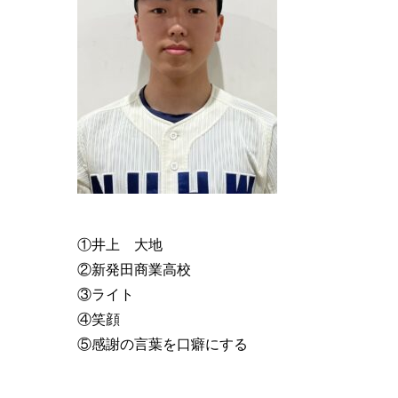
①
井上 大地
②新発田商業高校
③ライト
④笑顔
⑤感謝の言葉を口癖にする