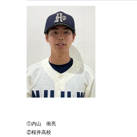
①内山 侑亮
②桜井高校