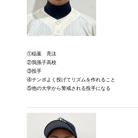
①稲葉 亮汰
②我孫子高校
③投手
④テンポよく投げてリズムを作れること
⑤他の大学から警戒される投手になる