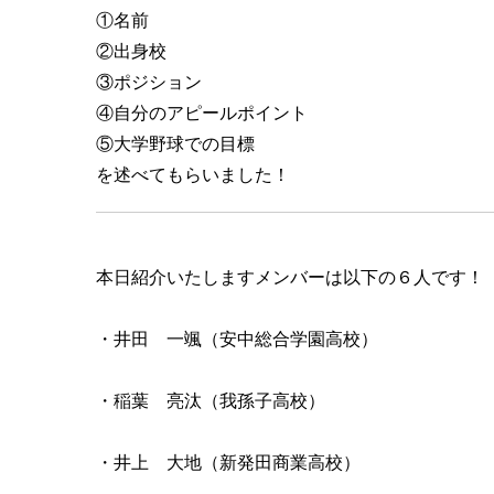
①名前
②出身校
③ポジション
④自分のアピールポイント
⑤大学野球での目標
を述べてもらいました！
本日紹介いたしますメンバーは以下の６人です！
・井田 一颯（安中総合学園高校）
・稲葉 亮汰（我孫子高校）
・井上 大地（新発田商業高校）