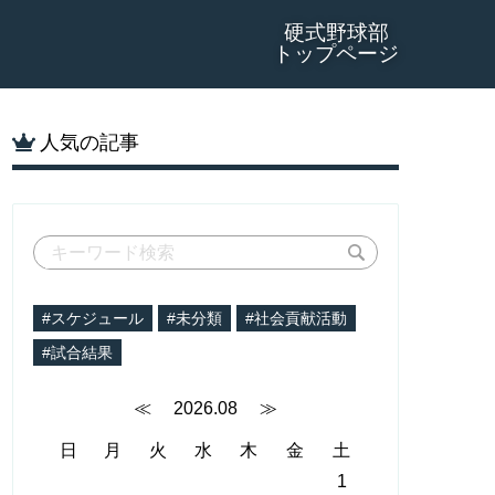
硬式野球部
トップページ
人気の記事
#スケジュール
#未分類
#社会貢献活動
#試合結果
≪
2026.08
≫
日
月
火
水
木
金
土
1