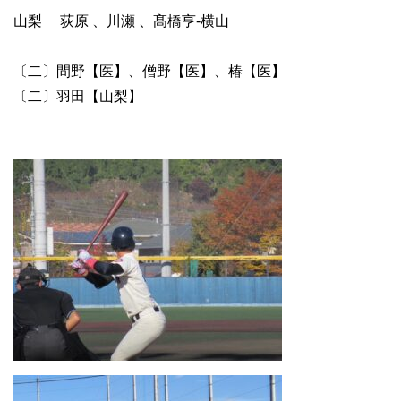
山梨 荻原 、川瀬 、髙橋亨-横山
〔二〕間野【医】、僧野【医】、椿【医】
〔二〕羽田【山梨】