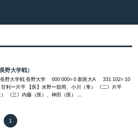
（長野大学戦）
大学戦 長野大学 000 000= 0 新医大A 331 102= 10
甘利ー片平 【医】水野ー舘岡、小川（隼） 《二》片平
） 《三》内藤（医）、神田（医） …
1