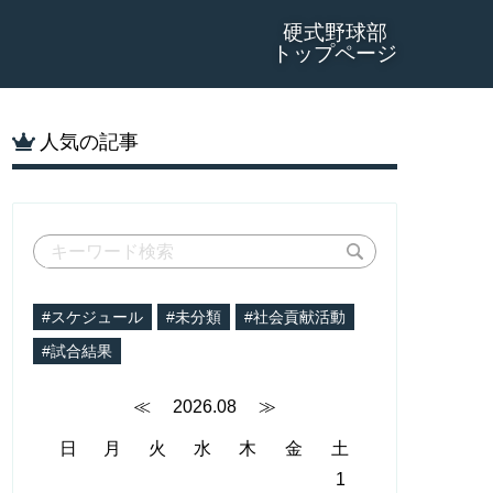
硬式野球部
トップページ
人気の記事
#スケジュール
#未分類
#社会貢献活動
#試合結果
≪
2026.08
≫
日
月
火
水
木
金
土
1