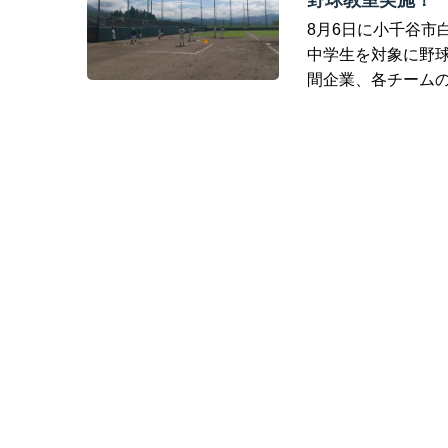
野球教室実施！
8月6日に小千谷市
中学生を対象に野球
間企業、各チームの