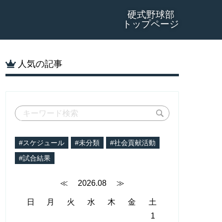
硬式野球部
トップページ
人気の記事
#スケジュール
#未分類
#社会貢献活動
#試合結果
≪
2026.08
≫
日
月
火
水
木
金
土
1